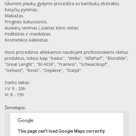
Giluminė plaukų gydymo procedūra su bambukų ekstraktu.
Kasyčių pynimas.
Makiažas.
Proginės šukuosenos.
Auskarų vėrimas į įvairias kūno vietas.
Pedikiūras ir manikiūras.
Kosmetikos kabinetas.
Visos procedūros atliekamos naudojant profesionalams skirtus
produktus, tokius kaip "Kadus", "Wella", "AlfaParf", "BlondMe",
"Great Lenght", "BI-KOR", "Framesi", "Schwarzkopf",
"Gehwol", "Beoti", "Depileve", "Starpil".
Darbo laikas:
I-V: 9 - 20h
VI: 8 - 15h
Žemėlapis:
This page can't load Google Maps correctly.