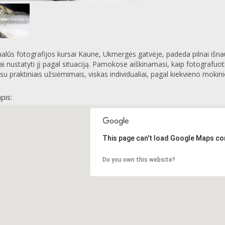
ualūs fotografijos kursai Kaune, Ukmergės gatvėje, padeda pilnai išn
i nustatyti jį pagal situaciją. Pamokose aiškinamasi, kaip fotografuo
 su praktiniais užsiėmimais, viskas individualiai, pagal kiekvieno mokini
pis:
This page can't load Google Maps cor
Do you own this website?