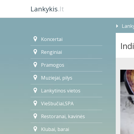
Lankykis
.lt
Lanky
Koncertai
Ind
Renginiai
Pramogos
Muziejai, pilys
Lankytinos vietos
Viešbučiai,SPA
Restoranai, kavinės
Klubai, barai