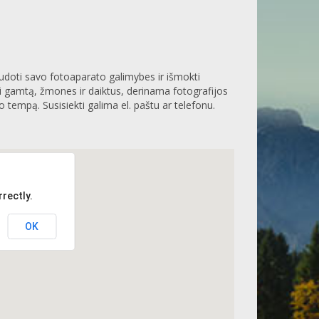
audoti savo fotoaparato galimybes ir išmokti
ti gamtą, žmones ir daiktus, derinama fotografijos
o tempą. Susisiekti galima el. paštu ar telefonu.
rectly.
OK