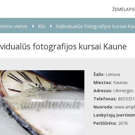
ŽEMĖLAPIS
tinos vietos
Kiti
Individualūs fotografijos kursai K
ividualūs fotografijos kursai Kaune
Šalis:
Lietuva
Miestas:
Kaunas
Adresas:
Ukmergės 
Telefonas:
8653351
Nuoroda:
www.amph
Lankytojų įvertini
Peržiūrėta:
2676