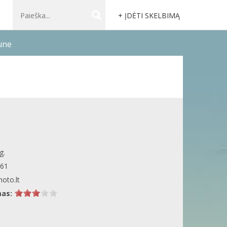
+ ĮDĖTI SKELBIMĄ
aune
g.
61
oto.lt
mas: