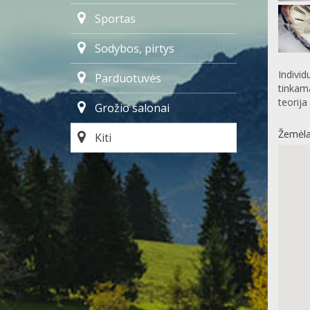
Sportas
Sodybos, pirtys
Individ
Parduotuvės
tinkama
teorija
Grožio salonai
Žemėla
Kiti