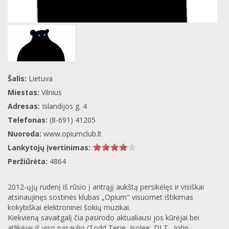
Šalis:
Lietuva
Miestas:
Vilnius
Adresas:
Islandijos g. 4
Telefonas:
(8-691) 41205
Nuoroda:
www.opiumclub.lt
Lankytojų įvertinimas:
Peržiūrėta:
4864
2012-ųjų rudenį iš rūsio į antrąjį aukštą persikėlęs ir visiškai
atsinaujinęs sostinės klubas „Opium" visuomet ištikimas
kokybiškai elektroninei šokių muzikai.
Kiekvieną savaitgalį čia pasirodo aktualiausi jos kūrėjai bei
atlikėjai iš viso pasaulio (Todd Terje, Isolee, DJ T., John