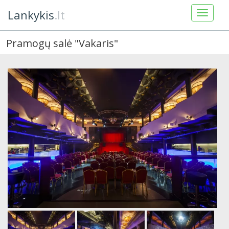
Lankykis
.lt
Pramogų salė "Vakaris"