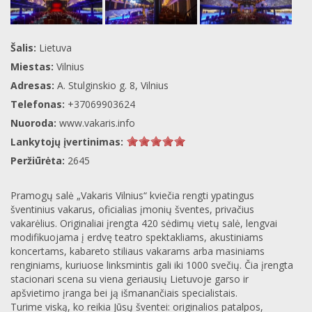
Šalis:
Lietuva
Miestas:
Vilnius
Adresas:
A. Stulginskio g. 8, Vilnius
Telefonas:
+37069903624
Nuoroda:
www.vakaris.info
Lankytojų įvertinimas:
Peržiūrėta:
2645
Pramogų salė „Vakaris Vilnius“ kviečia rengti ypatingus
šventinius vakarus, oficialias įmonių šventes, privačius
vakarėlius. Originaliai įrengta 420 sėdimų vietų salė, lengvai
modifikuojama į erdvę teatro spektakliams, akustiniams
koncertams, kabareto stiliaus vakarams arba masiniams
renginiams, kuriuose linksmintis gali iki 1000 svečių. Čia įrengta
stacionari scena su viena geriausių Lietuvoje garso ir
apšvietimo įranga bei ją išmanančiais specialistais.
Turime viską, ko reikia Jūsų šventei: originalios patalpos,