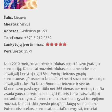
Šalis:
Lietuva
Miestas:
Vilnius
Adresas:
Gedimino pr. 2/1
Telefonas:
+370 5 212 0832
Lankytojų įvertinimas:
Peržiūrėta:
3579
Nuo 2010 metų kovo mėnesio klubas pakeitė savo įvaizdį ir
koncepciją. Dabar tai muzikinis klubas, kuriame kiekvieną
savaitgalį lankytojai gali šėlti žymių Lietuvos grupių
koncertuose. „Prospekto klubas“ turi net 4 savo pastovius dj, o
savaitgaliais kviečia kitus, žinomus Lietuvoje ir svetur.
Klubas savo paslaugas siūlo net 365 dienas per metus, tad čia
visada gausu lankytojų, kurie gali čia leisti savo laisvalaikį iki
pat ankstaus ryto. O dienos metu, skambant gyvai fortepijono
muzikai, klubas teikia „verslo pietų“ paslaugą skubantiems.
Puikios diskotekos, koncertai, specialūs renginiai, teminiai