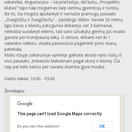
vakarėliai, degustacijos – tai priežastys, dėl kurių „Prospekto
klubas“ tapo taip mėgiamas tarp vietinių gyventojų ir turistų.
Be to, čia mėgsta apsilankyti ir nemažai pramogų pasaulio
,,žvaigždžių ir žvaigždučių‘‘... Įspūdingo didžio- beveik 20 metrų
ilgio baras ir klientų patogumui dirbantys net 3 barmenai,
neleidžia susidaryti eilėms, tad savo užsakytą gėrimą jūs visada
gausite per trumpiausią laiką. O virtuvė, dirbanti net iki 1
valandos nakties, visada pasiruošusi pagaminti jums skanų
patiekalą.
Klubo rūsyje įsikūrusioje vyninėje galėsite atrasti vyno rūšių iš
viso pasaulio, įtinkančio kiekvienam pagal skonį ir kišenę. Čia
taip pat kelis kartus per savaitę skamba gyva muzika.
Darbo laikas: 10:00 - 05:00
Žemėlapis:
This page can't load Google Maps correctly.
OK
Do you own this website?