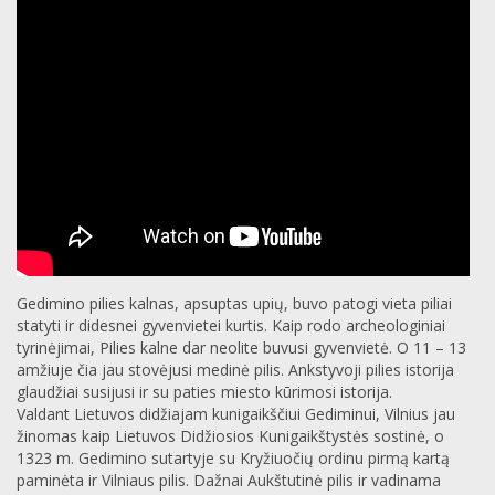
Gedimino pilies kalnas, apsuptas upių, buvo patogi vieta piliai
statyti ir didesnei gyvenvietei kurtis. Kaip rodo archeologiniai
tyrinėjimai, Pilies kalne dar neolite buvusi gyvenvietė. O 11 – 13
amžiuje čia jau stovėjusi medinė pilis. Ankstyvoji pilies istorija
glaudžiai susijusi ir su paties miesto kūrimosi istorija.
Valdant Lietuvos didžiajam kunigaikščiui Gediminui, Vilnius jau
žinomas kaip Lietuvos Didžiosios Kunigaikštystės sostinė, o
1323 m. Gedimino sutartyje su Kryžiuočių ordinu pirmą kartą
paminėta ir Vilniaus pilis. Dažnai Aukštutinė pilis ir vadinama