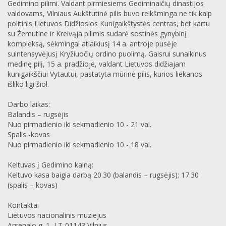
Gedimino pilimi. Valdant pirmiesiems Gediminaičių dinastijos
valdovams, Vilniaus Aukštutinė pilis buvo reikšminga ne tik kaip
politinis Lietuvos Didžiosios Kunigaikštystės centras, bet kartu
su Žemutine ir Kreivąja pilimis sudarė sostinės gynybinį
kompleksą, sėkmingai atlaikiusį 14 a. antroje pusėje
suintensyvėjusį Kryžiuočių ordino puolimą. Gaisrui sunaikinus
medinę pilį, 15 a. pradžioje, valdant Lietuvos didžiajam
kunigaikščiui Vytautui, pastatyta mūrinė pilis, kurios liekanos
išliko ligi šiol.
Darbo laikas:
Balandis – rugsėjis
Nuo pirmadienio iki sekmadienio 10 - 21 val.
Spalis -kovas
Nuo pirmadienio iki sekmadienio 10 - 18 val.
Keltuvas į Gedimino kalną:
Keltuvo kasa baigia darbą 20.30 (balandis – rugsėjis); 17.30
(spalis – kovas)
Kontaktai
Lietuvos nacionalinis muziejus
Arsenalo g. 1, LT-01143 Vilnius