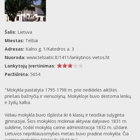
Šalis:
Lietuva
Miestas:
Telšiai
Adresas:
Kalno g. 1/Katedros a. 3
Nuoroda:
www.telsiaitic.lt/1411/lankytinos-vietos.ht
Lankytojų įvertinimas:
Peržiūrėta:
5654
"Mokykla pastatyta 1795-1798 m. prie nedidelės aikštės
priešais bažnyčią ir vienuolyną. Mokykloje buvo dėstoma lenkų
ir žydų kalba.
Vėliau mokykla buvo išplėsta iki 6 klasių ir teisiškai sulyginta
gimnazijai. Šios mokyklos mokiniai aktyviai dalyvavo 1831 m.
sukilime, todėl mokyklą carinė administracija 1832 m. uždarė.
Lietuvos nepriklausomybės metais buvo pradinė mokykla. Čia
įvairios mokyklos kūrėsi iki 1944 m."