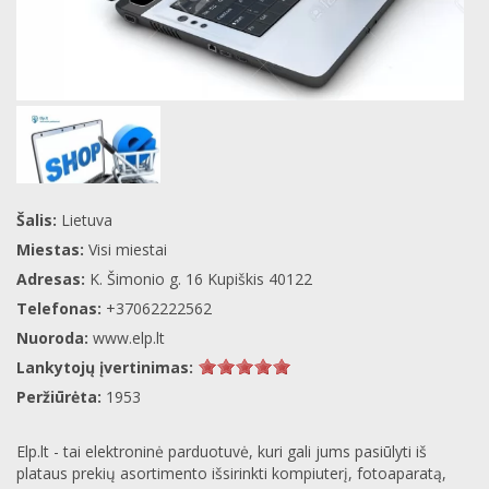
Šalis:
Lietuva
Miestas:
Visi miestai
Adresas:
K. Šimonio g. 16 Kupiškis 40122
Telefonas:
+37062222562
Nuoroda:
www.elp.lt
Lankytojų įvertinimas:
Peržiūrėta:
1953
Elp.lt - tai elektroninė parduotuvė, kuri gali jums pasiūlyti iš
plataus prekių asortimento išsirinkti kompiuterį, fotoaparatą,