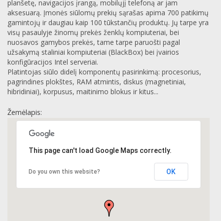
planšetę, navigacijos įrangą, mobilųjį telefoną ar jam
aksesuarą. Įmonės siūlomų prekių sąrašas apima 700 patikimų
gamintojų ir daugiau kaip 100 tūkstančių produktų. Jų tarpe yra
visų pasaulyje žinomų prekės ženklų kompiuteriai, bei
nuosavos gamybos prekės, tame tarpe paruošti pagal
užsakymą staliniai kompiuteriai (BlackBox) bei įvairios
konfigūracijos Intel serveriai.
Platintojas siūlo didelį komponentų pasirinkimą: procesorius,
pagrindines plokštes, RAM atmintis, diskus (magnetiniai,
hibridiniai), korpusus, maitinimo blokus ir kitus...
Žemėlapis:
This page can't load Google Maps correctly.
OK
Do you own this website?