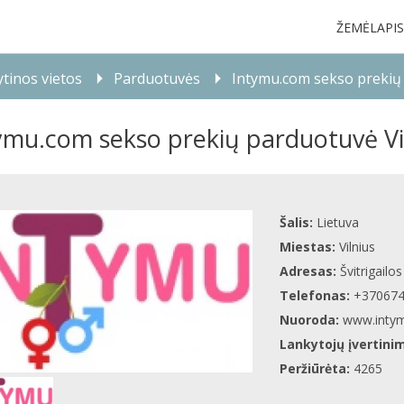
ŽEMĖLAPIS
tinos vietos
Parduotuvės
Intymu.com sekso prekių 
ymu.com sekso prekių parduotuvė Vi
Šalis:
Lietuva
Miestas:
Vilnius
Adresas:
Švitrigailo
Telefonas:
+37067
Nuoroda:
www.inty
Lankytojų įvertini
Peržiūrėta:
4265