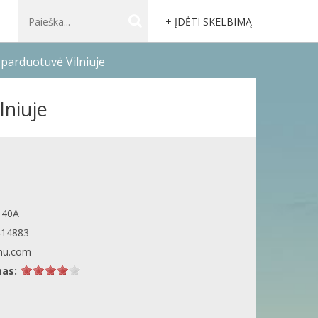
+ ĮDĖTI SKELBIMĄ
parduotuvė Vilniuje
lniuje
s 40A
414883
mu.com
mas: