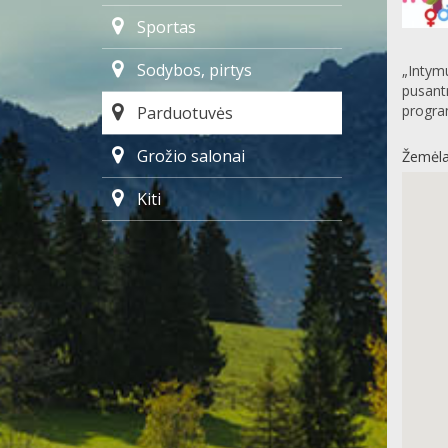
Sportas
Sodybos, pirtys
„Intymu
pusantr
progra
Parduotuvės
Grožio salonai
Žemėla
Kiti