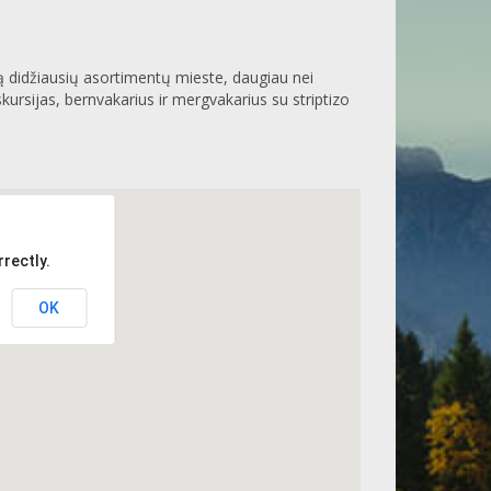
ną didžiausių asortimentų mieste, daugiau nei
ursijas, bernvakarius ir mergvakarius su striptizo
rectly.
OK