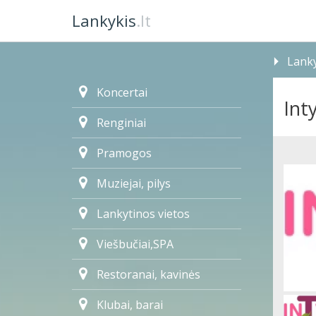
Lankykis
.lt
Lanky
Koncertai
Int
Renginiai
Pramogos
Muziejai, pilys
Lankytinos vietos
Viešbučiai,SPA
Restoranai, kavinės
Klubai, barai