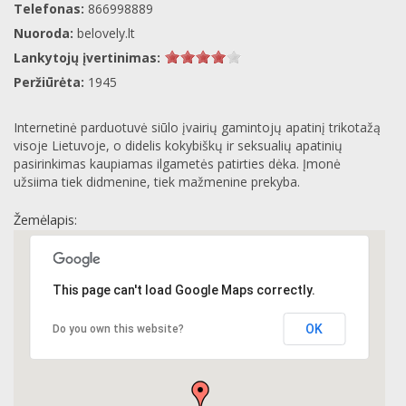
Telefonas:
866998889
Nuoroda:
belovely.lt
Lankytojų įvertinimas:
Peržiūrėta:
1945
Internetinė parduotuvė siūlo įvairių gamintojų apatinį trikotažą
visoje Lietuvoje, o didelis kokybiškų ir seksualių apatinių
pasirinkimas kaupiamas ilgametės patirties dėka. Įmonė
užsiima tiek didmenine, tiek mažmenine prekyba.
Žemėlapis:
This page can't load Google Maps correctly.
OK
Do you own this website?