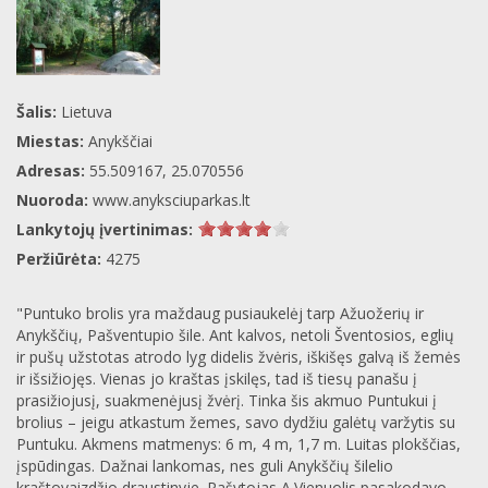
Šalis:
Lietuva
Miestas:
Anykščiai
Adresas:
55.509167, 25.070556
Nuoroda:
www.anyksciuparkas.lt
Lankytojų įvertinimas:
Peržiūrėta:
4275
"Puntuko brolis yra maždaug pusiaukelėj tarp Ažuožerių ir
Anykščių, Pašventupio šile. Ant kalvos, netoli Šventosios, eglių
ir pušų užstotas atrodo lyg didelis žvėris, iškišęs galvą iš žemės
ir išsižiojęs. Vienas jo kraštas įskilęs, tad iš tiesų panašu į
prasižiojusį, suakmenėjusį žvėrį. Tinka šis akmuo Puntukui į
brolius – jeigu atkastum žemes, savo dydžiu galėtų varžytis su
Puntuku. Akmens matmenys: 6 m, 4 m, 1,7 m. Luitas plokščias,
įspūdingas. Dažnai lankomas, nes guli Anykščių šilelio
kraštovaizdžio draustinyje. Rašytojas A.Vienuolis pasakodavo,