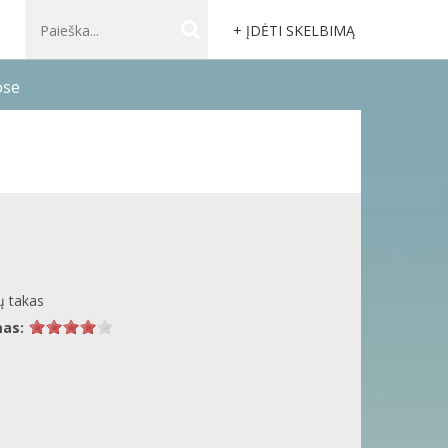
+ ĮDĖTI SKELBIMĄ
ose
ų takas
mas: