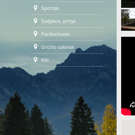
Sportas
Sodybos, pirtys
Parduotuvės
Grožio salonai
Kiti