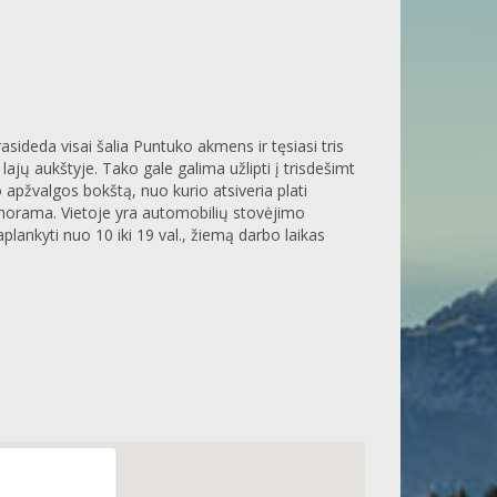
asideda visai šalia Puntuko akmens ir tęsiasi tris
ajų aukštyje. Tako gale galima užlipti į trisdešimt
 apžvalgos bokštą, nuo kurio atsiveria plati
anorama. Vietoje yra automobilių stovėjimo
aplankyti nuo 10 iki 19 val., žiemą darbo laikas