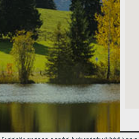
Svetainėje naudojami slapukai, kurie padeda užtikrinti jums te