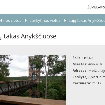
ŽEMĖLAPIS
tinos vietos
Lankytinos vietos
Lajų takas Anykščiu
ų takas Anykščiuose
Šalis:
Lietuva
Miestas:
Anykščiai
Adresas:
Medžių laj
Lankytojų įvertini
Peržiūrėta:
26012