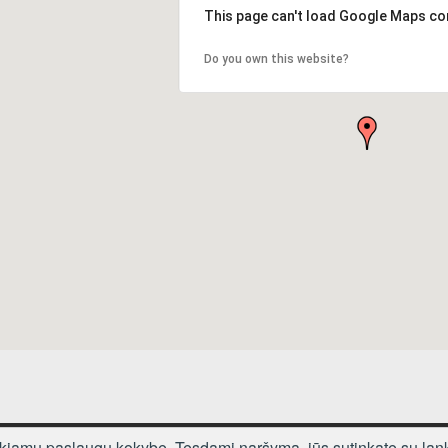
This page can't load Google Maps cor
Do you own this website?
ikiamų paslaugų kokybę. Tęsdami naršymą, jūs sutinkate su lanky
KONTAKTA