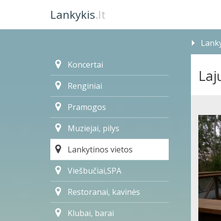
Lankykis
.lt
Lanky
Koncertai
Laj
Renginiai
Pramogos
Muziejai, pilys
Lankytinos vietos
Viešbučiai,SPA
Restoranai, kavinės
Klubai, barai