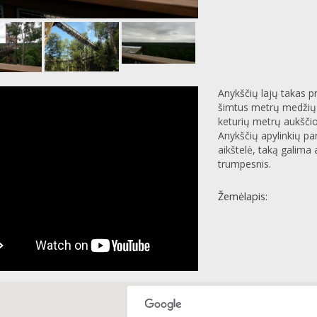
Anykščių lajų takas pr
šimtus metrų medžių l
keturių metrų aukščio
Anykščių apylinkių p
aikštelė, taką galima 
trumpesnis.
Žemėlapis: