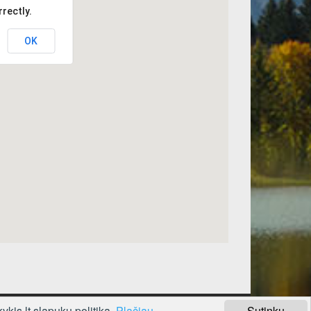
rectly.
OK
kis.lt slapukų politika.
Plačiau
Sutinku
I
INFORMACIJOS TALPINIMAS
REKLAMA