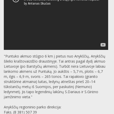
"Puntuko akmuo stūgso 6 km į pietus nuo Anykščių, Anykščių
šilelio kraštovaizdžio draustinyje. Tai antras pagal dydį akmuo
Lietuvoje (po Barstyčių akmens). Turbūt nėra Lietuvoje labiau
lankomo akmens už Puntuką. Jo aukštis – 5,7 m, plotis – 6,7
m, ilgis – 6,9 m, svoris – 265 tonos. Tai rapakivio (granito
struktūrinė atmaina) luitas, ledynų atneštas prieš 20–14
tūkstančių metų iš Suomijos, per paskutinį (Nemuno)
ledynmetį. Jis tapo legendinių lakūnų S.Dariaus ir S.Girėno
įamžinimo vieta."
Anykščių regioninio parko direkcija:
Faks. (8 381) 507 39