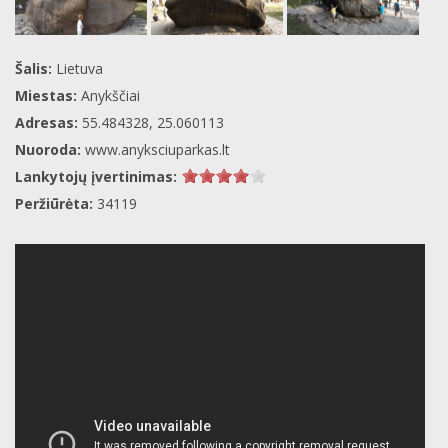
Šalis:
Lietuva
Miestas:
Anykščiai
Adresas:
55.484328, 25.060113
Nuoroda:
www.anyksciuparkas.lt
Lankytojų įvertinimas:
Peržiūrėta:
34119