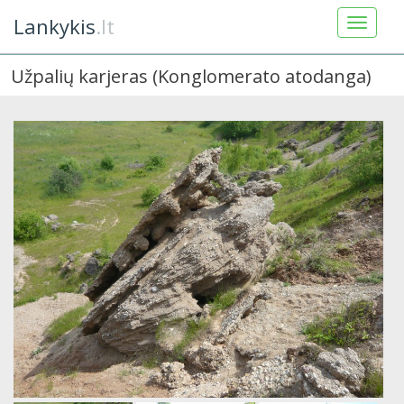
Lankykis
.lt
Užpalių karjeras (Konglomerato atodanga)