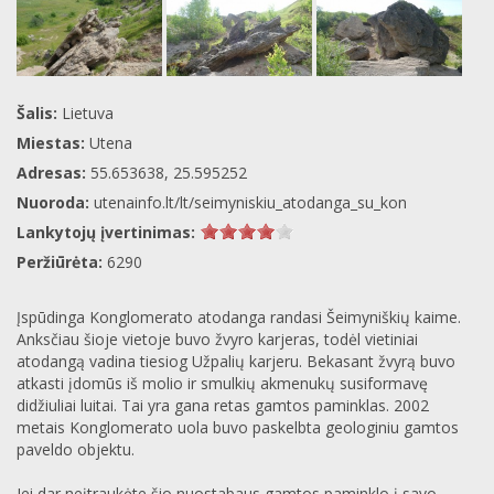
Šalis:
Lietuva
Miestas:
Utena
Adresas:
55.653638, 25.595252
Nuoroda:
utenainfo.lt/lt/seimyniskiu_atodanga_su_kon
Lankytojų įvertinimas:
Peržiūrėta:
6290
Įspūdinga Konglomerato atodanga randasi Šeimyniškių kaime.
Anksčiau šioje vietoje buvo žvyro karjeras, todėl vietiniai
atodangą vadina tiesiog Užpalių karjeru. Bekasant žvyrą buvo
atkasti įdomūs iš molio ir smulkių akmenukų susiformavę
didžiuliai luitai. Tai yra gana retas gamtos paminklas. 2002
metais Konglomerato uola buvo paskelbta geologiniu gamtos
paveldo objektu.
Jei dar neįtraukėte šio nuostabaus gamtos paminklo į savo