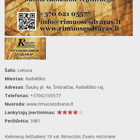
Šalis:
Lietuva
Miestas:
Radviliškis
Adresas:
Šiaulių pl. 4a, Šniūraičiai, Radviliškio raj.
Telefonas:
+37062105577
Nuoroda:
www.rimuosesdvaras.lt
Lankytojų įvertinimas:
Peržiūrėta:
3481
Kiekvieną šeštadienį 19 val. Rimuošės Dvaro restorane