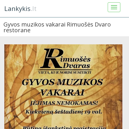
Lankykis
.lt
Gyvos muzikos vakarai Rimuošės Dvaro
restorane