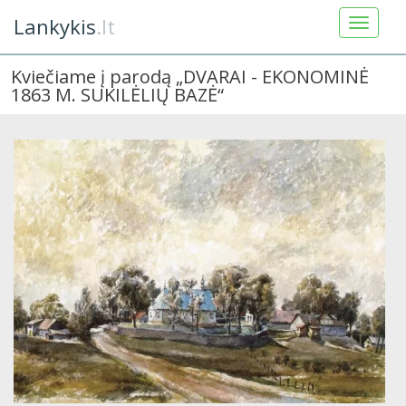
Lankykis
.lt
Kviečiame į parodą „DVARAI - EKONOMINĖ
1863 M. SUKILĖLIŲ BAZĖ“