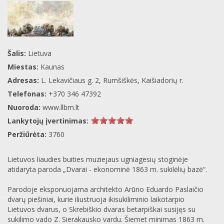
Šalis:
Lietuva
Miestas:
Kaunas
Adresas:
L. Lekavičiaus g. 2, Rumšiškės, Kaišiadorių r.
Telefonas:
+370 346 47392
Nuoroda:
www.llbm.lt
Lankytojų įvertinimas:
Peržiūrėta:
3760
Lietuvos liaudies buities muziejaus ugniagesių stoginėje
atidaryta paroda „Dvarai - ekonominė 1863 m. sukilėlių bazė“.
Parodoje eksponuojama architekto Arūno Eduardo Paslaičio
dvarų piešiniai, kurie iliustruoja ikisukiliminio laikotarpio
Lietuvos dvarus, o Skrebiškio dvaras betarpiškai susijęs su
sukilimo vado Z. Sierakausko vardu. Šiemet minimas 1863 m.