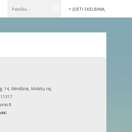
+ ĮDĖTI SKELBIMĄ
. 14, Mindūnai, Molėtų raj.
611317
ras.lt
mas: