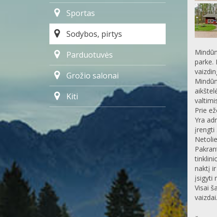
Sportas
Sodybos, pirtys
Mindūn
Parduotuvės
parke.
vaizdin
Grožio salonai
Mindūn
aikštel
Kiti
valtimi
Prie ež
Yra adm
įrengti
Netolie
Pakrant
tinklin
naktį i
įsigyti
Visai š
vaizdai