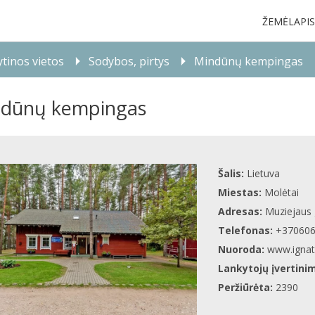
ŽEMĖLAPIS
tinos vietos
Sodybos, pirtys
Mindūnų kempingas
dūnų kempingas
Šalis:
Lietuva
Miestas:
Molėtai
Adresas:
Muziejaus g
Telefonas:
+37060
Nuoroda:
www.ignatu
Lankytojų įvertini
Peržiūrėta:
2390