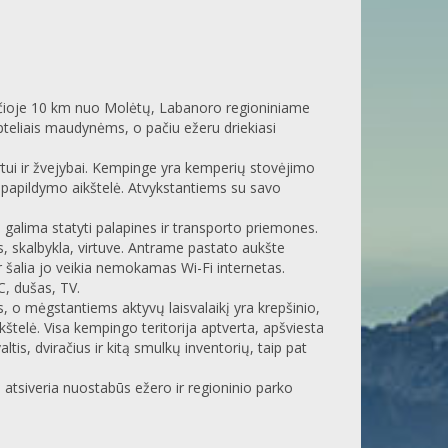
ančioje 10 km nuo Molėtų, Labanoro regioniniame
teliais maudynėms, o pačiu ežeru driekiasi
tui ir žvejybai. Kempinge yra kemperių stovėjimo
s papildymo aikštelė. Atvykstantiems su savo
ų galima statyti palapines ir transporto priemones.
, skalbykla, virtuve. Antrame pastato aukšte
r šalia jo veikia nemokamas Wi-Fi internetas.
C, dušas, TV.
is, o mėgstantiems aktyvų laisvalaikį yra krepšinio,
aikštelė. Visa kempingo teritorija aptverta, apšviesta
is, dviračius ir kitą smulkų inventorių, taip pat
 atsiveria nuostabūs ežero ir regioninio parko