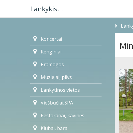
Lankykis
.lt
Lanky
Koncertai
Min
Renginiai
Pramogos
Muziejai, pilys
Lankytinos vietos
Viešbučiai,SPA
Restoranai, kavinės
Klubai, barai