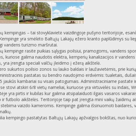
ų kempingas – tai stovyklavietė vaizdingoje pušyno teritorijoje, es
 Kempinge yra smėlėto Baltųjų Lakajų ežero kranto paplūdimys su liep
gi vandens turizmo maršrutai.
ų kempinge rasite puikias sąlygas poilsiui, pramogoms, vandens spor
ės, kuriose galima naudotis elektra, kemperių kanalizacijos ir vanden
s, yra įrengta speciali valčių įleidimo į ežerą aikštelė.
ero sukurtos poilsio zonos su lauko baldais ir laužavietėmis, prie kuri
inistracinis pastatas su bendro naudojimo erdvėmis: tualetais, dušais
 5 jaukūs kambariai su visais patogumais. Administraciniame pastate i
se stovi atskiri 6/8 vietų nameliai, kuriuose yra virtuvėlės su indais, W
ėje yra pirtis ir kubilas kur galima atsipalaiduoti ilgais vasaros vakara
io ir futbolo aikštelės. Teritorijoje taip pat įrengta mini vaikų žaidimų 
r stebima vaizdo kameromis. Kempinge galima išsinuomoti baidares, valt
 malkų.
alia kempingo pastatytas Baltųjų Lakajų apžvalgos bokštas, nuo kurio
.