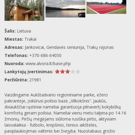
Šalis:
Lietuva
Miestas:
Trakai
Adresas:
Jankovicai, Gendavės seniunija, Trakų rajonas
Telefonas:
+370-686-64050
Nuoroda:
www.alvora.lt/base.php
Lankytojų įvertinimas:
Peržiūrėta:
21981
Vaizdingame Aukštadvario regioniniame parke, ežero
pakrantėje, įsikūrusi poilsio bazė „Vilkokšnis“. Jaukūs,
dviaukščiai rąstiniai nameliai garantuoja pilnavertį kokybišką
komfortą geram poilsiui. Nameliai vienu metu talpina po 14-16
žmonių. Pirčių mėgėjams siūloma rusiška pirtis, aktyviam
laisvalaikiui - futbolo, krepšinio, teniso aikštelės,
pasiplaukiojimas valtimis bei žvejyba. Nuostabaus grožio