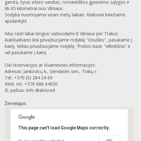
gamta, tyras ežero vanduo, romantiškos gyvenimo sąlygos ir
tik 65 kilometrai nuo Vilniaus.
Sodyba nuomojama visais metų laikais. Maloniai kviečiame
apsilankyti!
Mus rasti labai lengva: važiuodami iš Vilniaus per Trakus
Aukštadvario link privažiuojame rodyklę "Onuškis", pasukame į
kairę. Vėliau privažiuojame rodyklę "Poilsio bazė "Vilkokšnis" ir
vėl pasukame į kairę.
Dėl rezervacijos ar išsamesnės informacijos:
Adresas: Jankovicų k., Gendavės sen., Trakų r.
Tel.: +370 (5) 284 24 69
Mob. tel.: +370 686 64050
El. paštas: info @alvora.lt
Žemėlapis:
This page can't load Google Maps correctly.