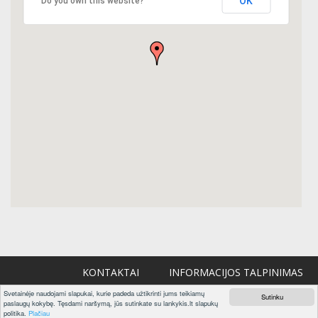
OK
Do you own this website?
KONTAKTAI
INFORMACIJOS TALPINIMAS
Svetainėje naudojami slapukai, kurie padeda užtikrinti jums teikiamų
Sutinku
paslaugų kokybę. Tęsdami naršymą, jūs sutinkate su lankykis.lt slapukų
REKLAMA
politika.
Plačiau