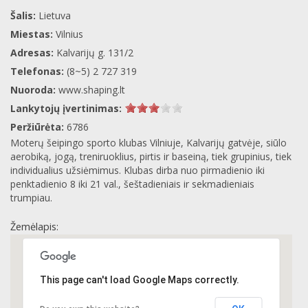
Šalis:
Lietuva
Miestas:
Vilnius
Adresas:
Kalvarijų g. 131/2
Telefonas:
(8~5) 2 727 319
Nuoroda:
www.shaping.lt
Lankytojų įvertinimas:
Peržiūrėta:
6786
Moterų šeipingo sporto klubas Vilniuje, Kalvarijų gatvėje, siūlo
aerobiką, jogą, treniruoklius, pirtis ir baseiną, tiek grupinius, tiek
individualius užsiėmimus. Klubas dirba nuo pirmadienio iki
penktadienio 8 iki 21 val., šeštadieniais ir sekmadieniais
trumpiau.
Žemėlapis:
This page can't load Google Maps correctly.