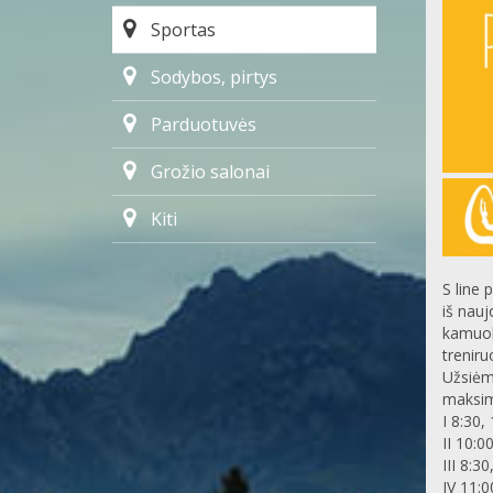
Sportas
Sodybos, pirtys
Parduotuvės
Grožio salonai
Kiti
S line 
iš nauj
kamuoli
treniru
Užsiėmi
maksim
I 8:30,
II 10:0
III 8:30
IV 11:0