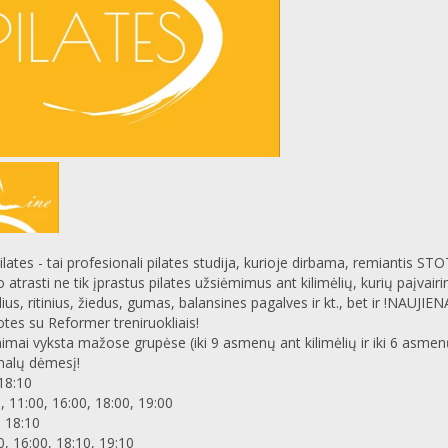
pilates - tai profesionali pilates studija, kurioje dirbama, remiantis S
o atrasti ne tik įprastus pilates užsiėmimus ant kilimėlių, kurių paįvai
us, ritinius, žiedus, gumas, balansines pagalves ir kt., bet ir !NAUJIE
otes su Reformer treniruokliais!
mai vyksta mažose grupėse (iki 9 asmenų ant kilimėlių ir iki 6 asmenų s
alų dėmesį!
 18:10
0, 11:00, 16:00, 18:00, 19:00
, 18:10
0, 16:00, 18:10, 19:10