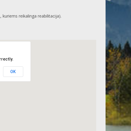
uriems reikalinga reabilitacija).
rectly.
OK