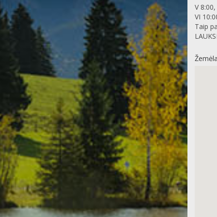
V 8:00,
VI 10:0
Taip pa
LAUKSI
Žemėla