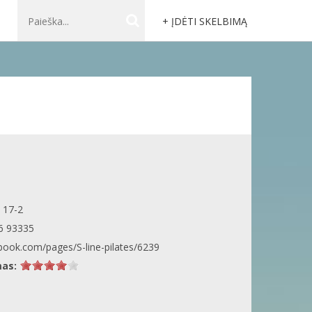
+ ĮDĖTI SKELBIMĄ
 17-2
6 93335
ook.com/pages/S-line-pilates/6239
mas: