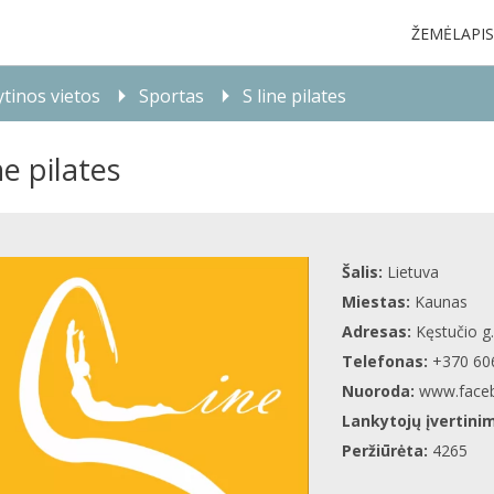
ŽEMĖLAPIS
tinos vietos
Sportas
S line pilates
ne pilates
Šalis:
Lietuva
Miestas:
Kaunas
Adresas:
Kęstučio g.
Telefonas:
+370 60
Nuoroda:
www.faceb
Lankytojų įvertini
Peržiūrėta:
4265