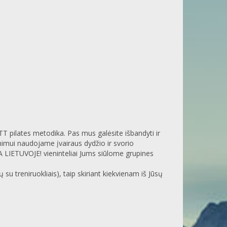
TOTT pilates metodika. Pas mus galėsite išbandyti ir
rinimui naudojame įvairaus dydžio ir svorio
NA LIETUVOJE! vieninteliai Jums siūlome grupines
u treniruokliais), taip skiriant kiekvienam iš Jūsų