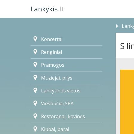
Lankykis
.lt
Lanky
Koncertai
S li
Renginiai
Pramogos
Muziejai, pilys
Lankytinos vietos
Viešbučiai,SPA
Restoranai, kavinės
Klubai, barai