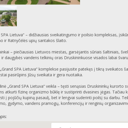
SPA Lietuva“ – didžiausias sveikatingumo ir poilsio kompleksas, įsik
 ir Ratnyčėlės upių santakos šlaito.
inkai – piečiausias Lietuvos miestas, garsėjantis sūriais šaltiniais, šve
ir daugybės vandens telkinių oras Druskininkuose visados labai švarus.
 „Grand SPA Lietuva“ komplekse pasijusite patekęs į tikrą sveikatos š
istai pasirūpins Jūsų sveikata ir gera nuotaika.
inė „Grand SPA Lietuva“ veikla – tęsti senąsias Druskininkų kurorto sv
s atkurti fizinę organizmo būklę ir sustiprinti dvasines jėgas. Tačia
sti į pojūčių kupiną pasaulį, bet ir lengvai suderinti poilsį su darbu
imo, gydymo, vandens pramogų, konferencijų ir renginių organizavim
pis: