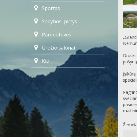
Sportas
Sodybos, pirtys
Parduotuvės
„Grand 
Nemuno
Grožio salonai
Druskin
Kiti
pušynų 
Įsikūrę
special
Pagrind
svečiam
pasiner
maitin
Žemėla