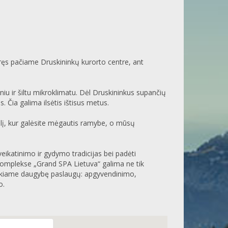
ūręs pačiame Druskininkų kurorto centre, ant
lniu ir šiltu mikroklimatu. Dėl Druskininkus supančių
 Čia galima ilsėtis ištisus metus.
alį, kur galėsite mėgautis ramybe, o mūsų
eikatinimo ir gydymo tradicijas bei padėti
u komplekse „Grand SPA Lietuva“ galima ne tik
. Teikiame daugybę paslaugų: apgyvendinimo,
o.