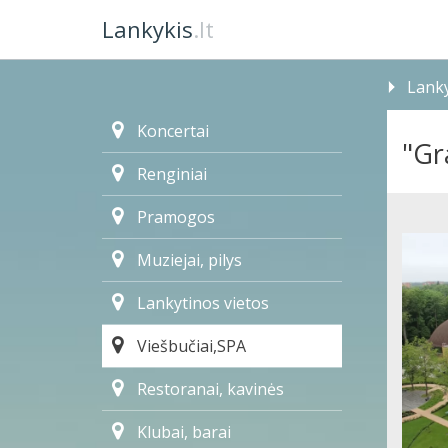
Lankykis
.lt
Lanky
Koncertai
"Gr
Renginiai
Pramogos
Muziejai, pilys
Lankytinos vietos
Viešbučiai,SPA
Restoranai, kavinės
Klubai, barai