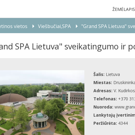
ŽEMĖLAPIS
tinos vietos
Viešbučiai,SPA
"Grand SPA Lietuva" sv
and SPA Lietuva" sveikatingumo ir p
Šalis:
Lietuva
Miestas:
Druskininka
Adresas:
V. Kudirkos
Telefonas:
+370 31
Nuoroda:
www.grand
Lankytojų įvertini
Peržiūrėta:
4344