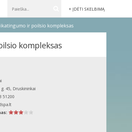
+ ĮDĖTI SKELBIMĄ
eikatingumo ir poilsio kompleksas
oilsio kompleksas
i
 g. 45, Druskininkai
3 51200
spa.lt
mas: