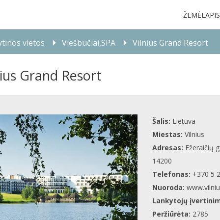
ŽEMĖLAPIS
tinos vietos
Viešbučiai,SPA
Vilnius Grand Resort
nius Grand Resort
Šalis:
Lietuva
Miestas:
Vilnius
Adresas:
Ežeraičių g.
14200
Telefonas:
+370 5 
Nuoroda:
www.vilni
Lankytojų įvertini
Peržiūrėta:
2785