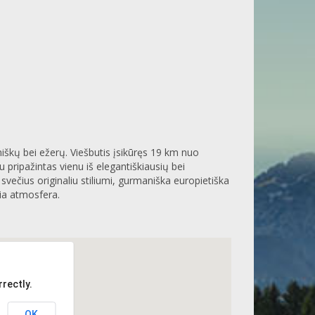
miškų bei ežerų. Viešbutis įsikūręs 19 km nuo
 pripažintas vienu iš elegantiškiausių bei
svečius originaliu stiliumi, gurmaniška europietiška
kia atmosfera.
rectly.
OK