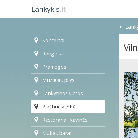
Lankykis
.lt
Lanky
Koncertai
Vil
Renginiai
Pramogos
Muziejai, pilys
Lankytinos vietos
Viešbučiai,SPA
Restoranai, kavinės
Klubai, barai