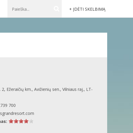
+ ĮDĖTI SKELBIMĄ
 2, Ežeraičių km., Avižienių sen., Vilniaus raj., LT-
2739 700
usgrandresort.com
mas: