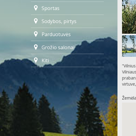
Sportas
Sodybos, pirtys
Parduotuvės
Grožio salonai
Kiti
“Vilniu
Vilniau
prabang
virtuve
Žemėla