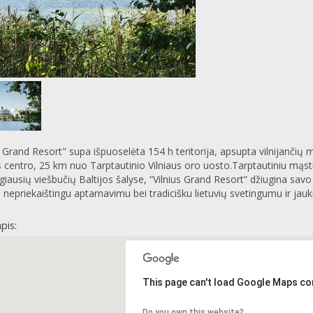
s Grand Resort" supa išpuoselėta 154 h teritorija, apsupta vilnijančių 
s centro, 25 km nuo Tarptautinio Vilniaus oro uosto.Tarptautiniu mąstu
iausių viešbučių Baltijos šalyse, “Vilnius Grand Resort” džiugina savo 
, nepriekaištingu aptarnavimu bei tradicišku lietuvių svetingumu ir jau
pis:
This page can't load Google Maps cor
Do you own this website?